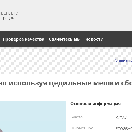
ECH, LTD
ьтрации
Проверка качества
Свяжитесь мы
новости
Главная 
но используя цедильные мешки сб
Основная информация
Место
КИТАЙ
происхождения:
Фирменное
ECOGRA