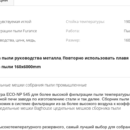
чувствуемая иглой
Стойка температуры:
190
трации пыли Furance
Работа:
Пыл
одства, цинк, медь,
Размер:
16
 пыли руководства металла
Повторно использовать плавя
,
 пыли 160x6000mm
ильные мешки собрания пыли промышленные
а ECO-NP 545 для более высокой фильтрации пыли температуры,
ной печи завода по изготовлению стали и так далее. Сборник пыл
номик в системе фильтрации из-за более высокого воздуха к коэф
дильные мешки Baghouse цедильных мешков сборника пыли
окотемпературного резервного, самый лучший выбор для собрани