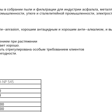
 в собрании пыли и фильтрации для индустрии асфальта, металле
омышленности, утюге и сталелитейной промышленности, электрост
--anrasion, хорошим антацидным и хорошим анти--алкалиом, и вы
нением при растяжении
ает хорошо.
ыть отрегулирована особым требованием клиентов
игодности.
-NP 545
0
4
00
00