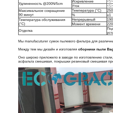
<5>
Искривление
Удлиненность @200N/5cm
<5>
Уток
Температура (°C)
250
Максимальное сокращение
90 минут
%
≤1
Непрерывный
190
Температура обслуживания
(°C)
Момент времени
220
Под
Отделка
уст
Мы manufacuturer сумок пылевого фильтра для различ
Между тем мы дизайн и изготовляя
сборники пыли Bag
Оно широко приложило в заводе по изготовлению стали
асфальта смешивая, покрышки резиновый смешивая про