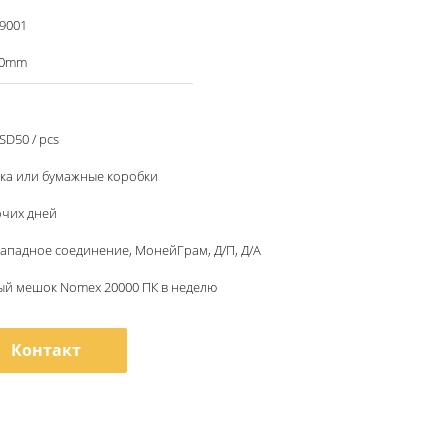
 9001
00mm
SD50 / pcs
ка или бумажные коробки
очих дней
, западное соединение, МонейГрам, Д/П, Д/А
й мешок Nomex 20000 ПК в неделю
Контакт