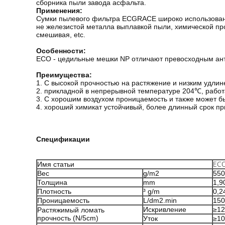
сборника пыли завода асфальта.
Применения:
Сумки пылевого фильтра ECGRACE широко использованы
не железистой металла выплавкой пыли, химической пр
смешивая, etc.
Особенности:
ECO - цедильные мешки NP отличают превосходным анти
Преимущества:
1. С высокой прочностью на растяжение и низким удли
2. прикладной в непрерывной температуре 204℃, работ
3. С хорошим воздухом проницаемость и также может б
4. хороший химикат устойчивый, более длинный срок пр
Спецификации
ECO
Имя статьи
Вес
g/m2
550
Толщина
mm
1,9
Плотность
³ g/m
0,2
Проницаемость
L/dm2.min
150
Искривление
≥12
Растяжимый ломать
прочность (N/5cm)
Уток
≥10