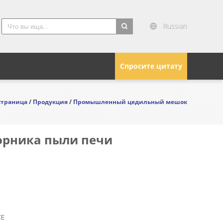
Russian
search
Спросите цитату
страница
/
Продукция
/
Промышленный цедильный мешок
орника пыли печи
CE