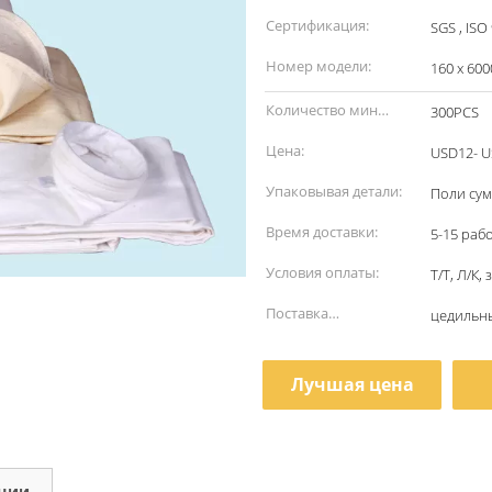
наименование:
Сертификация:
SGS , ISO
Номер модели:
160 x 60
Количество мин
300PCS
заказа:
Цена:
USD12- U
Упаковывая детали:
Поли сум
Время доставки:
5-15 раб
Условия оплаты:
Т/Т, Л/К
Поставка
цедильны
способности:
Лучшая цена
кции