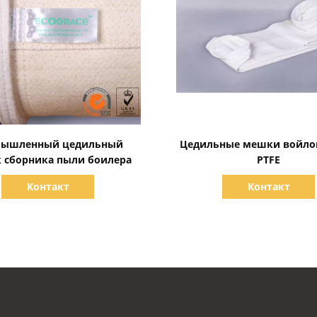
Показать детали
Показать детали
мышленный цедильный
Цедильные мешки войло
 сборника пыли боилера
PTFE
Контакт
Контакт