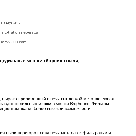
 градусов к
ь Extration перегара
0 mm x 6000mm
 цедильные мешки сборника пыли
,
 широко приложенный в печи выплавкой металла, завод
.
и кладет цедильные мешки в мешки Baghouse
Фильтры
фициентам ткани, более высокой возможности
я пыли перегара плавя печи металла и фильтрации и