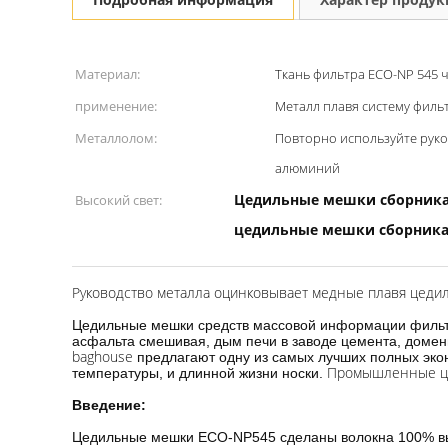
Материал:
Ткань фильтра ECO-NP 545 
применение:
Металл плавя систему филь
Металлолом:
Повторно используйте руков
алюминий
Цедильные мешки сборника
Высокий свет:
цедильные мешки сборника
Руководство металла оцинковывает медные плавя цед
Цедильные мешки средств массовой информации фильтр
асфальта смешивая, дым печи в заводе цемента, домен
baghouse
предлагают одну из самых лучших полных эко
Промышленные це
температуры, и длинной жизни носки.
Введение:
Цедильные мешки ECO-NP545 сделаны волокна 100% выс