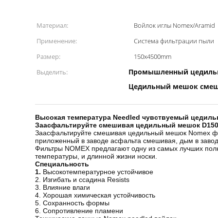
Материал:
Войлок иглы Nomex/Aramid
Применение:
Система фильтрации пыли
Размер:
150x4500mm
Промышленный цедиль
Выделить:
Цедильный мешок смеш
Высокая температура Needled чувствуемый цедиль
Заасфальтируйте смешивая цедильный мешок D15
Заасфальтируйте смешивая цедильный мешок Nomex филь
приложенный в заводе асфальта смешивая, дым в заводе
Фильтры NOMEX предлагают одну из самых лучших полны
температуры, и длинной жизни носки.
Специальность
1.
Высокотемпературное устойчивое
2. Изгибать и ссадина Resists
3. Влияние влаги
4. Хорошая химическая устойчивость
5. Сохранность формы
6. Сопротивление пламени