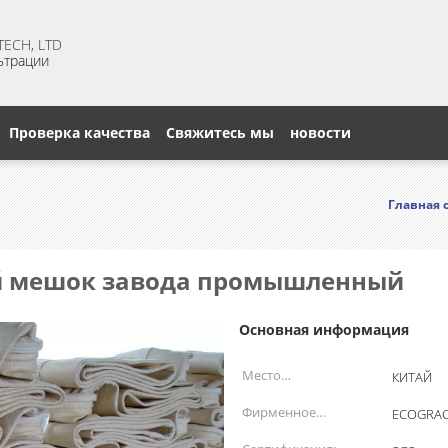
ECH, LTD
ьтрации
Проверка качества
Свяжитесь мы
новости
Главная 
й мешок завода промышленный
Основная информация
Место
КИТАЙ
происхождения:
Фирменное
ECOGRA
наименование: