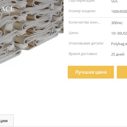
Сертификация:
SGS
Номер модели:
160X4500
Количество мин
300пкс
заказа:
Цена:
10~30US
Упаковывая детали:
Polybag 
Время доставки:
25 дней
Лучшая цена
кции