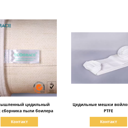
Показать детали
Показать детали
мышленный цедильный
Цедильные мешки войло
 сборника пыли боилера
PTFE
Контакт
Контакт