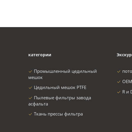
категории
Экскур
Промышленный цедильный
пот
мешок
OEM
Цедильный мешок PTFE
R и 
Пылевые фильтры завода
асфальта
Ткань прессы фильтра