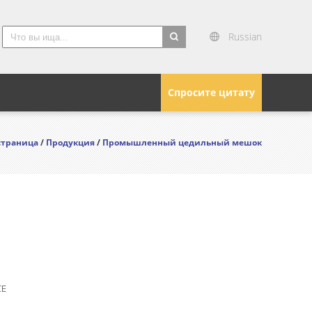
Russian
search
Спросите цитату
страница
/
Продукция
/
Промышленный цедильный мешок
CE