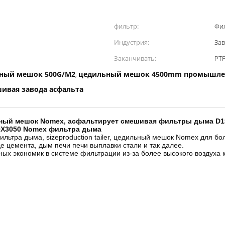
фильтр:
Фил
Индустрия:
Зав
Заканчивать:
PT
ный мешок 500G/M2
цедильный мешок 4500mm промышл
,
ивая завода асфальта
ный мешок Nomex, асфальтирует смешивая фильтры дыма D15
0X3050 Nomex фильтра дыма
тра дыма, sizeproduction tailer, цедильный мешок Nomex для б
 цемента, дым печи печи выплавки стали и так далее.
х экономик в системе фильтрации из-за более высокого воздуха 