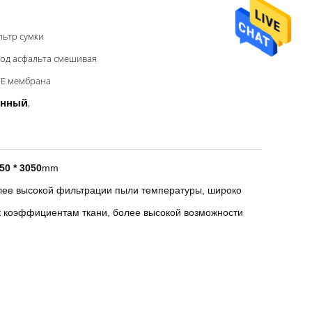
ьтр сумки
од асфальта смешивая
FE мембрана
енный
,
0 * 3050
mm
олее высокой фильтрации пыли температуры, широко
к коэффициентам ткани, более высокой возможности