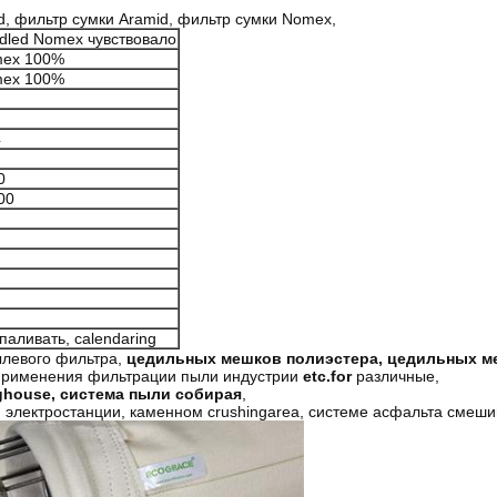
, фильтр сумки Aramid, фильтр сумки Nomex,
dled Nomex чувствовало
ex 100%
ex 100%
4
0
00
паливать, calendaring
левого фильтра,
цедильных мешков полиэстера, цедильных ме
рименения фильтрации пыли индустрии
etc.for
различные,
house, система пыли собирая
,
 электростанции, каменном crushingarea, системе асфальта смеши