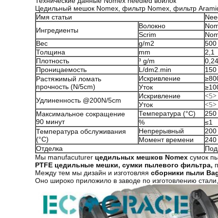
Технические данные Nomex needled войлок
Цедильный мешок Nomex, фильтр Nomex, фильтр Aramid
Имя статьи
Nee
Волокно
Nom
Ингредиенты
Scrim
Nom
Вес
g/m2
500
Толщина
mm
2,1
Плотность
³ g/m
0,2
Проницаемость
L/dm2.min
150
Искривление
≥80
Растяжимый ломать
прочность (N/5cm)
Уток
≥10
<5>
Искривление
Удлиненность @200N/5cm
<5>
Уток
Температура (°C)
250
Максимальное сокращение
90 минут
%
≤1
Непрерывный
200
Температура обслуживания
(°C)
Момент времени
240
Отделка
Под
Мы manufacuturer
цедильных мешков Nomex
сумок пы
PTFE цедильные мешки, сумки пылевого фильтра,
п
Между тем мы дизайн и изготовляя
сборники пыли Bag
Оно широко приложило в заводе по изготовлению стали,