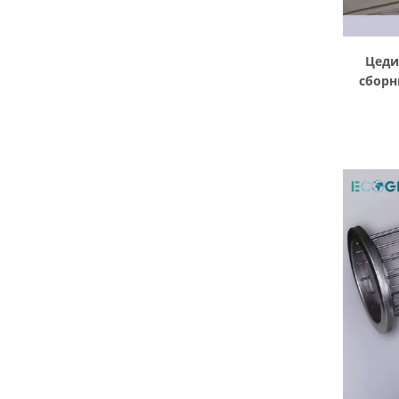
Цеди
сборн