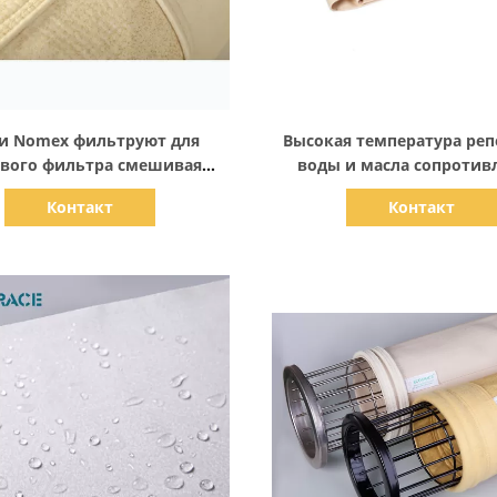
Показать детали
Показать детали
и Nomex фильтруют для
Высокая температура реп
вого фильтра смешивая
воды и масла сопротив
завода асфальта
цедильным мешкам сб
Контакт
Контакт
пыли