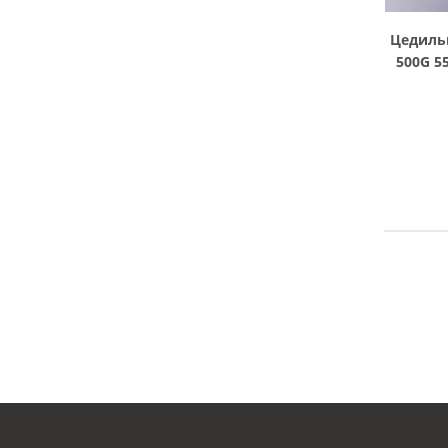
Цедиль
500G 5