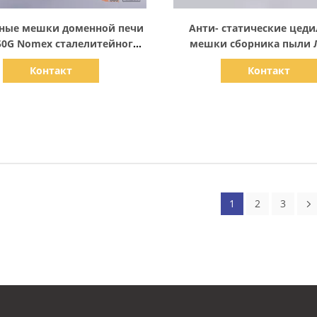
Показать детали
Показать детали
ные мешки доменной печи
Анти- статические цед
50G Nomex сталелитейного
мешки сборника пыли 
завода
550Gsm
Контакт
Контакт
1
2
3