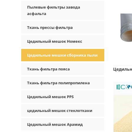
Пылевые фильтры завода
асфальта
Ткань прессы фильтра
Цедильный мешок Номекс
Цедильные мешки сборника пыли
Ткань фильтра пояса
Цедильн
Ткань фильтра полипропилена
Цедильный мешок PPS
цедильный мешок стеклоткани
Цедильный мешок Арамид