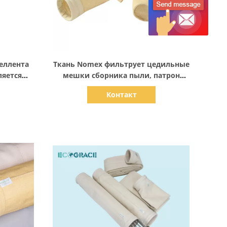
Показать детали
еллента
Ткань Nomex фильтрует цедильные
ляется
мешки сборника пыли, патрон
орника
фильтра завода асфальта
Контакт