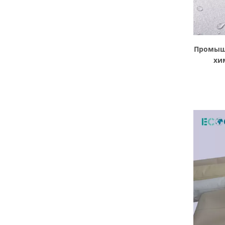
Промыш
хи
цедиль