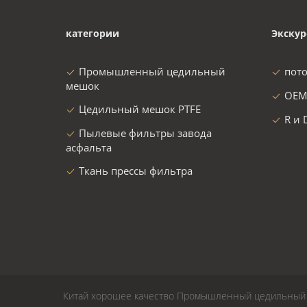
категории
Экскур
Промышленный цедильный
пот
мешок
OEM
Цедильный мешок PTFE
R и 
Пылевые фильтры завода
асфальта
Ткань прессы фильтра
Китай хорошее качество Промышленный цедильный м