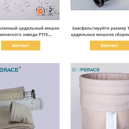
Показать детали
Показать детали
ленный цедильный мешок
Заасфальтируйте размер 
мического завода PTFE
цедильных мешков сборн
ных мешков сборника пыли
смешивая завода 360
Контакт
Контакт
боилера