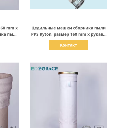
Показать детали
160 mm x
Цедильные мешки сборника пыли
ика пыли
PPS Ryton, размер 160 mm x рукави
0 mm
фильтра 6000 mm
Контакт