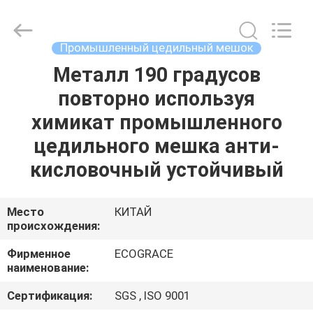
цедильный
мешок
поставщик.
Copyright
©
Промышленный цедильный мешок
2020
-
2021
Металл 190 градусов
ДОМ
industrialfilterbag.com.
All
повторно используя
Rights
Reserved.
ПРОДУКТЫ
химикат промышленного
цедильного мешка анти-
О
кисловочный устойчивый
НАС
Место
КИТАЙ
происхождения:
ПУТЕШЕСТВИЕ
ФАБРИКИ
Фирменное
ECOGRACE
наименование:
ПРОВЕРКА
Сертификация:
SGS , ISO 9001