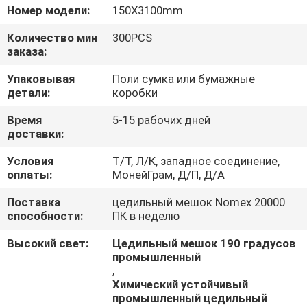
КАЧЕСТВА
Номер модели:
150X3100mm
Количество мин
300PCS
СВЯЖИТЕСЬ
заказа:
МЫ
Упаковывая
Поли сумка или бумажные
детали:
коробки
СПРОСИТЕ
Время
5-15 рабочих дней
доставки:
ЦИТАТУ
Условия
Т/Т, Л/К, западное соединение,
оплаты:
МонейГрам, Д/П, Д/А
НОВОСТИ
Поставка
цедильный мешок Nomex 20000
способности:
ПК в неделю
Высокий свет:
Цедильный мешок 190 градусов
промышленный
,
Химический устойчивый
промышленный цедильный