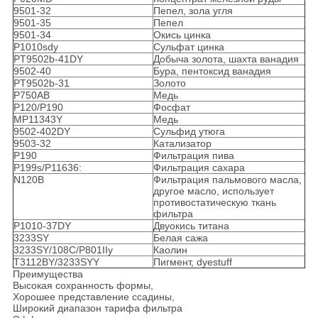
9501-32
Пепел, зола угля
9501-35
Пепел
9501-34
Окись цинка
P1010sdy
Сульфат цинка
PT9502b-41DY
Добыча золота, шахта ванадия
9502-40
Бура, пентоксид ванадия
PT9502b-31
Золото
P750AB
Медь
P120/P190
Фосфат
MP11343Y
Медь
9502-402DY
Сульфид утюга
9503-32
Катализатор
P190
Фильтрация пива
P199s/P11636:
Фильтрация сахара
N120B
Фильтрация пальмового масла,
другое масло, использует
противостатическую ткань
фильтра
P1010-37DY
Двуокись титана
3233SY
Белая сажа
3233SY/108C/P801IIy
Каолин
T3112BY/3233SYY
Пигмент, dyestuff
Преимущества
Высокая сохранность формы,
Хорошее представление ссадины,
Широкий диапазон тарифа фильтра