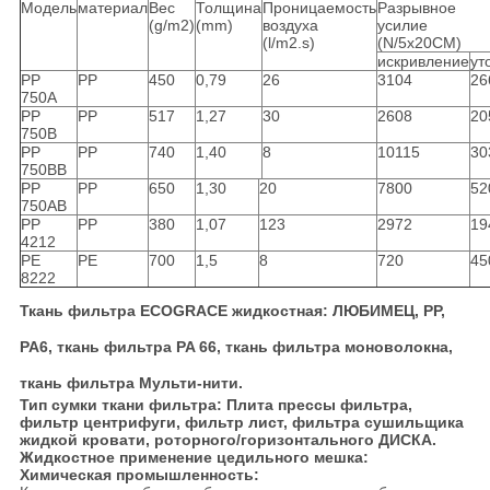
Модель
материал
Вес
Толщина
Проницаемость
Разрывное
(g/m2)
(mm)
воздуха
усилие
(l/m2.s)
(N/5x20CM)
искривление
ут
PP
PP
450
0,79
26
3104
26
750A
PP
PP
517
1,27
30
2608
20
750B
PP
PP
740
1,40
8
10115
30
750BB
PP
PP
650
1,30
20
7800
52
750AB
PP
PP
380
1,07
123
2972
19
4212
PE
PE
700
1,5
8
720
45
8222
Ткань фильтра ECOGRACE жидкостная: ЛЮБИМЕЦ, PP,
PA6, ткань фильтра PA 66, ткань фильтра моноволокна,
ткань фильтра Мульти-нити.
Тип сумки ткани фильтра: Плита прессы фильтра,
фильтр центрифуги, фильтр лист, фильтра сушильщика
жидкой кровати, роторного/горизонтального ДИСКА.
Жидкостное применение цедильного мешка:
Химическая промышленность: