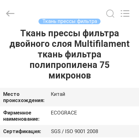
ZHEJIANG
GRACE
ENVIROTECH
CO.,LTD.
All
Ткань прессы фильтра
Rights
Reserved.
Ткань прессы фильтра
ДОМ
двойного слоя Multifilament
ПРОДУКТЫ
ткань фильтра
полипропилена 75
О
микронов
НАС
Место
Китай
происхождения:
ПУТЕШЕСТВИЕ
ФАБРИКИ
Фирменное
ECOGRACE
наименование:
ПРОВЕРКА
Сертификация:
SGS / ISO 9001 2008