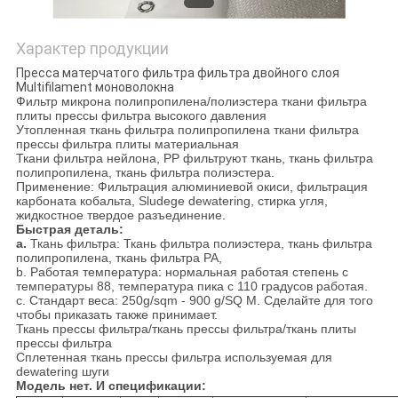
Характер продукции
Пресса матерчатого фильтра фильтра двойного слоя
Multifilament моноволокна
Фильтр микрона полипропилена/полиэстера ткани фильтра
плиты прессы фильтра высокого давления
Утопленная ткань фильтра полипропилена ткани фильтра
прессы фильтра плиты материальная
Ткани фильтра нейлона, PP фильтруют ткань, ткань фильтра
полипропилена, ткань фильтра полиэстера.
Применение: Фильтрация алюминиевой окиси, фильтрация
карбоната кобальта, Sludege dewatering, стирка угля,
жидкостное твердое разъединение.
Быстрая деталь:
a.
Ткань фильтра: Ткань фильтра полиэстера, ткань фильтра
полипропилена, ткань фильтра PA,
b. Работая температура: нормальная работая степень c
температуры 88, температура пика c 110 градусов работая.
c. Стандарт веса: 250g/sqm - 900 g/SQ M. Сделайте для того
чтобы приказать также принимает.
Ткань прессы фильтра/ткань прессы фильтра/ткань плиты
прессы фильтра
Сплетенная ткань прессы фильтра используемая для
dewatering шуги
Модель нет. И спецификации: