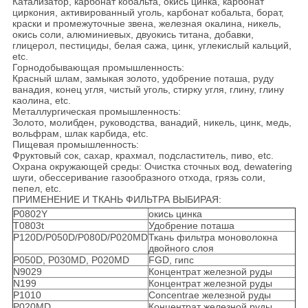
Катализатор, карбонат кобальта, окись цинка, карбонат
циркония, активированный уголь, карбонат кобальта, борат,
краски и промежуточные звена, железная окалина, никель,
окись соли, алюминиевых, двуокись титана, добавки,
глицерол, пестициды, белая сажа, цинк, углекислый кальций,
etc.
Горнодобывающая промышленность:
Красный шлам, замыкая золото, удобрение поташа, руду
ванадия, конец угля, чистый уголь, стирку угля, глину, глину
каолина, etc.
Металлургическая промышленность:
Золото, молибден, руководства, ванадий, никель, цинк, медь,
вольфрам, шлак карбида, etc.
Пищевая промышленность:
Фруктовый сок, сахар, крахмал, подсластитель, пиво, etc.
Охрана окружающей среды: Очистка сточных вод, dewatering
шуги, обессеривание газообразного отхода, грязь соли,
пепел, etc.
ПРИМЕНЕНИЕ И ТКАНЬ ФИЛЬТРА ВЫБИРАЯ:
P0802Y
окись цинка
T0803t
Удобрение поташа
P120D/P050D/P080D/P020MD
Ткань фильтра моноволокна
двойного слоя
P050D, P030MD, P020MD
FGD, гипс
N9029
Концентрат железной руды
N199
Концентрат железной руды
P1010
Concentrae железной руды
P020MD
Концентрат железной руды