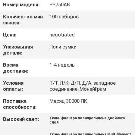
КАЧЕСТВА
Номер модели:
PP750AB
Количество мин
100 наборов
СВЯЖИТЕСЬ
заказа:
МЫ
Цена:
negotiated
Упаковывая
Поли сумки
НОВОСТИ
детали:
Время
1-4 недель
СПРОСИТЕ
доставки:
ЦИТАТУ
Условия
Т/Т, Л/К, Д/П, Д/А, западное
оплаты:
соединение, МонейГрам
КАРТА
Поставка
Месяц 30000 ПК
способности:
САЙТА
Высокий свет:
Ткань фильтра полипропилена двойного
слоя
,
PRIVACY
Ткань фильтра полипропилена Multifilament