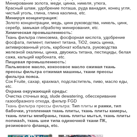
Минирование золота, меди, цинка, никеля, утюга,
Красный шлам, удобрение поташа, руда ванадия, конец угля,
чистый уголь, глина, глина каолина, etc.
Минируя концентрация:
Золото концентрации, медь, цинк руководства, никель, цинк,
серебр, замыкая обработку минирования, etc.
Химическая промышленность:
Ткань фильтра глинозема, фосфорная кислота, удобрение
фосфата, пигмент, пигмент титана, TiO2, окись цинка,
активированный уголь, карбонат кобальта, руководства
железной окалины, цинка, двуокись титана, пестициды, белая
сажа, кальций карбоната, etc.
Пищевая промышленность:
Пальмовое масло, кокосовое масло сжимая ткань
прессы фильтра отжимая машины, ткани прессы
фильтра пояса.
Сок Fruite, сахар, крахмал, подсластитель, пиво, масло еды,
etc.
Охрана окружающей среды:
Очистка сточных вод, slude dewatering, обессеривание
газообразного отхода, фильтр FGD
Ткань фильтра прессы фильтра:
Тип
плиты
и рамки, тип
бабочки, утопленная ткань плиты, ткань плиты камеры,
ткань плиты мембраны, ткань плиты мытья, ткань плиты
nonwash, ткань шеи типа одиночной ткани ПК,
резинового фланца, etc.