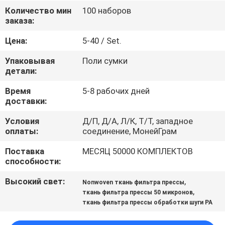
КАЧЕСТВА
Количество мин
100 наборов
заказа:
СВЯЖИТЕСЬ
Цена:
5-40 / Set.
МЫ
Упаковывая
Поли сумки
детали:
СПРОСИТЕ
Время
5-8 рабочих дней
доставки:
ЦИТАТУ
Условия
Д/П, Д/А, Л/К, Т/Т, западное
оплаты:
соединение, МонейГрам
НОВОСТИ
Поставка
МЕСЯЦ 50000 КОМПЛЕКТОВ
способности:
Высокий свет:
,
Nonwoven ткань фильтра прессы
,
ткань фильтра прессы 50 микронов
ткань фильтра прессы обработки шуги PA