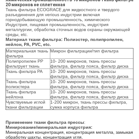
20 микронов не сплетенная
Ткань фильтра ECOGRACE для жидкостного и твердого
разъединения для verious индустрии включая
горнодобывающую промышленность, химического
Индустрия, пищевая промышленность, индустрия
металлургии, обработка сточных водов охраны окружающей
среды, etc.
Материал ткани фильтра: Полиэстер, полипропилен,
нейлон, PA, PVC, etc.
Материальная ткань
Микрон фильтрации/тип фильтра
фильтра
Полипропилен PP
10- 200 микронов, ткань прессы
фильтрует ткань
фильтра, фильтр пояса, фильтр диска
Ткань фильтра PA
10- 200 микронов, ткань прессы
фильтра, фильтр пояса, фильтр диска
Ткань фильтра
10- 200 микронов, ткань прессы
полиэстера
фильтра, фильтр пояса, фильтр диска
Ткань фильтра
10- 200 микронов, ткань прессы
нейлона
фильтра, фильтр пояса, фильтр диска
Чувствуемые иглой
1-200 микрон, ткань прессы фильтра,
ткани фильтрации
сумка корпуса фильтра
Применение ткани фильтра прессы
:
Минирование/минеральная индустрия:
Минеральная концентрация, концентрация металла, замыкая
обработку шахты, концентрация угля,