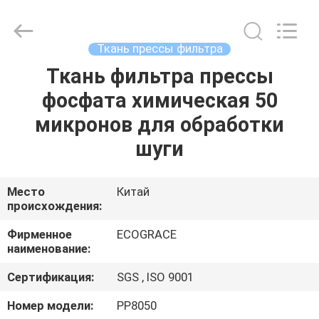
цедильный
мешок
поставщик.
Copyright
©
Ткань прессы фильтра
2020
-
2025
Ткань фильтра прессы
ДОМ
industrialfilterbag.com.
All
фосфата химическая 50
Rights
Reserved.
ПРОДУКТЫ
микронов для обработки
шуги
О
НАС
Место
Китай
происхождения:
ПУТЕШЕСТВИЕ
Фирменное
ECOGRACE
наименование:
ФАБРИКИ
Сертификация:
SGS , ISO 9001
ПРОВЕРКА
Номер модели:
PP8050