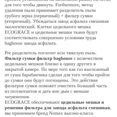
для того чтобы двинуть. Furthermore, метод
удаления пыли принимает разделитель пыли
грубого зерна (первичный) + фильтр сумки
(вторичный). Убеждаться завод асфальта смешивая
экологический. Клетки цедильного мешка
ECOGRACE и цедильные мешки ткани будут
соответствовать совершенно условиям труда
baghouse завода асфальта.
Pre разделитель поглотит всю тяжелую пыль.
Фильтр сумки фильтр baghouse
с количеством
цедильных мешков близко к одину другого в
закрытой камере. По мере того как газ высосанный
от суша барабанчика сделан для того чтобы пройти
до сумки они будут поглощены. Это действие
фильтров сумки поможет очистить больший часть
из поллютантов и дать вне дым с меньше
загрязнения.
ECOGRACE обеспечивают
цедильные мешки и
решения фильтра для завода асфальта смешивая
,
мы принимаем бренд Nomex высоко-класса