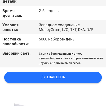
детали:
КАЧЕСТВА
Время
2-6 недель
доставки:
СВЯЖИТЕСЬ
Условия
Западное соединение,
МЫ
оплаты:
MoneyGram, L/C, T/T, D/A, D/P
Поставка
5000 наборов/день
НОВОСТИ
способности:
Высокий свет:
,
Сумки сборника пыли Nomex
СПРОСИТЕ
сумки сборника пыли сопротивления масла
,
ЦИТАТУ
сумки сборника пыли гипса
ЛУЧШАЯ ЦЕНА
КАРТА
САЙТА
PRIVACY