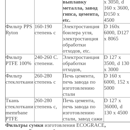
выплавку
x 3050, d
металла, завод
160 x 3600,
гипса, цемента,
D150 x
etc.
4500
Фильтр PPS
160-190
Электростанция
D 160x
Ryton
степень c
боилера угля,
6000, D127
электростанция
x 8065
обработки
отходов, etc.
Фильтр
240-260 C.
Электростанция
D 127 x
PTFE 100%
степени.
обработки
3500, d 130
отходов,
x 3000
Фильтр
260-280
Печь цемента,
D 160 x
стеклоткани
степень c
печь завода по
6000, 152 x
изготовлению
5000
стали
Ткань
260-280
Печь цемента,
D 127 x
стеклоткани
степень c,
печь завода по
36000, d
memrbane
изготовлению
130 x 4500
PTFE
стали, завод сажи
Фильтры сумки
изготовления ECOGRACE
,