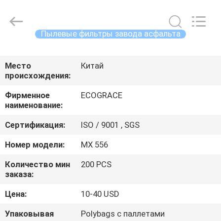
ZHEJIANG
GRACE
ENVIROTECH
CO.,LTD.
All
Пылевые фильтры завода асфальта
Rights
Reserved.
ДОМ
Место
Китай
происхождения:
ПРОДУКТЫ
Фирменное
ECOGRACE
наименование:
О
Сертификация:
ISO / 9001 , SGS
НАС
Номер модели:
MX 556
ПУТЕШЕСТВИЕ
Количество мин
200 PCS
заказа:
ФАБРИКИ
Цена:
10-40 USD
ПРОВЕРКА
Упаковывая
Polybags с паллетами