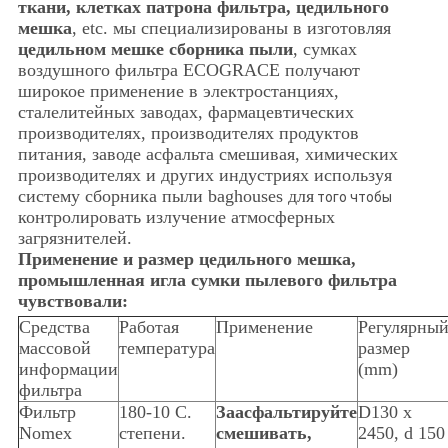
ткани, клетках патрона фильтра, цедильного
мешка
, etc. мы специализированы в изготовляя
цедильном мешке сборника пыли
, сумках
воздушного фильтра ECOGRACE получают
широкое применение в электростанциях,
сталелитейных заводах, фармацевтических
производителях, производителях продуктов
питания, заводе асфальта смешивая, химических
производителях и других индустриях используя
систему сборника пыли baghouses для
того чтобы
контролировать излучение атмосферных
загрязнителей.
Применение и размер цедильного мешка,
промышленная игла сумки пылевого фильтра
чувствовали:
Средства
Работая
Применение
Регулярны
массовой
температура
размер
информации
(mm)
фильтра
Фильтр
180-10 C.
Заасфальтируйте
D130 x
Nomex
степени.
смешивать,
2450, d 150