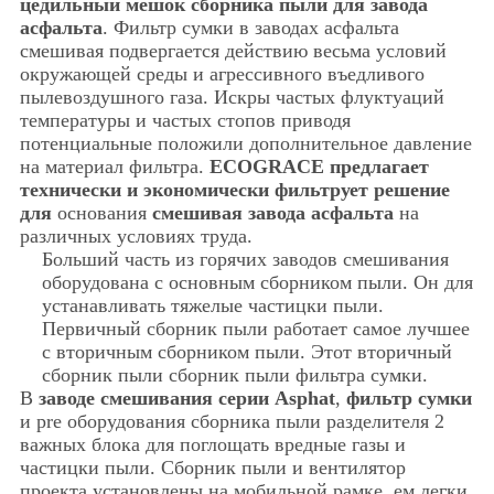
цедильный мешок сборника пыли для завода
асфальта
. Фильтр сумки в заводах асфальта
смешивая подвергается действию весьма условий
окружающей среды и агрессивного въедливого
пылевоздушного газа. Искры частых флуктуаций
температуры и частых стопов приводя
потенциальные положили дополнительное давление
на материал фильтра.
ECOGRACE предлагает
технически и экономически фильтрует решение
для
основания
смешивая завода асфальта
на
различных условиях труда.
Больший часть из горячих заводов смешивания
оборудована с основным сборником пыли. Он для
устанавливать тяжелые частицки пыли.
Первичный сборник пыли работает самое лучшее
с вторичным сборником пыли. Этот вторичный
сборник пыли сборник пыли фильтра сумки.
В
заводе смешивания серии Asphat
,
фильтр сумки
и pre оборудования сборника пыли разделителя 2
важных блока для поглощать вредные газы и
частицки пыли. Сборник пыли и вентилятор
проекта установлены на мобильной рамке, ем легки