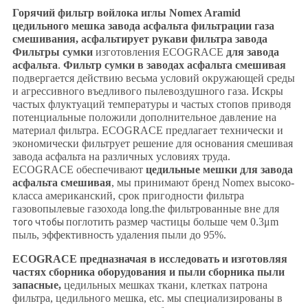
Горячий фильтр войлока иглы Nomex Aramid
цедильного мешка завода асфальта фильтрации газа
смешивания, асфальтирует рукави фильтра завода
Фильтры сумки
изготовления ECOGRACE
для завода
асфальта
.
Фильтр сумки в заводах асфальта смешивая
подвергается действию весьма условий окружающей среды
и агрессивного въедливого пылевоздушного газа. Искры
частых флуктуаций температуры и частых стопов приводя
потенциальные положили дополнительное давление на
материал фильтра. ECOGRACE предлагает технически и
экономически фильтрует решение для основания смешивая
завода асфальта на различных условиях труда.
ECOGRACE обеспечивают
цедильные мешки для завода
асфальта смешивая
, мы принимают бренд Nomex высоко-
класса американский, срок пригодности фильтра
газовопылевые газохода long.the фильтрованные вне для
поглотить размер частицы больше чем 0.3μm
того чтобы
пыль, эффективность удаления пыли до 95%.
ECOGRACE предназначая в исследовать и изготовляя
частях сборника оборудования и пыли сборника пыли
запасные,
цедильных мешках ткани, клетках патрона
фильтра, цедильного мешка, etc. мы специализированы в