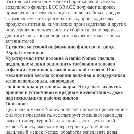
изготовляя цедильном мешке сборника пыли, сумках
воздушного фильтра ECOGRACE получают широкое
применение в электростанциях, сталелитейных заводах,
фармацевтических производителях, производителях
продуктов питания, химических производителях и других
индустриях используя систему сборника пыли baghouses
для
контролировать излучение атмосферных
того чтобы
загрязнителей.
фильтра
Средства массовой информации
в заводе
Asphat смешивая
Чувствуемая игла волокна Aramid Nomex сделала
цедильные мешки выполнить требования заводов
асфальта смешивая к самой высокой степени. Они
механически весьма конюшня
должная к поддерживая
scrim использовала, однородное
слой волокна и установка жары. Это делает их
очень
прочной
и
устойчивой
к вредным воздействиям, даже
над несколькими рабочих циклов.
Описание:
Цедильный мешок Nomex получает широкое применение в
фильтре печи цемента, асфальтирует смешивая завод для
высокотемпературной фильтрации дыма. Цедильный
мешок Nomex, высокотемпературный устойчивый
цедильный мешок Nomex, обработка репеллента воды.