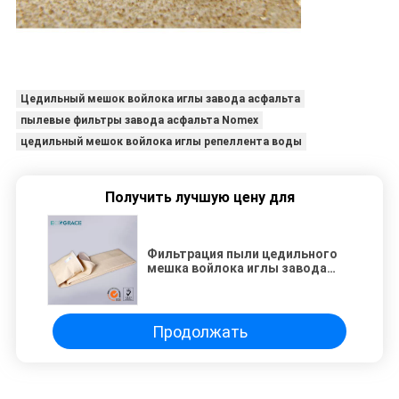
Цедильный мешок войлока иглы завода асфальта
пылевые фильтры завода асфальта Nomex
цедильный мешок войлока иглы репеллента воды
Получить лучшую цену для
Фильтрация пыли цедильного
мешка войлока иглы завода
асфальта репеллента воды
Продолжать