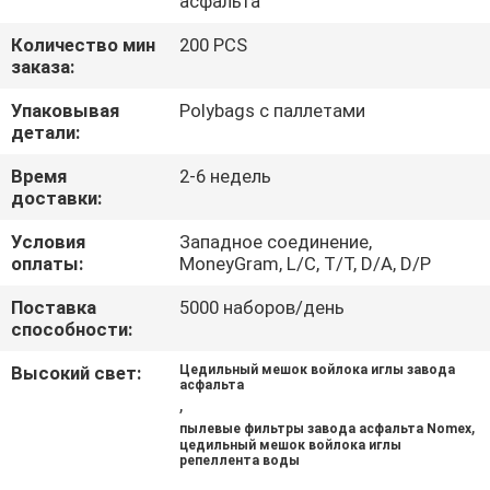
асфальта
КАЧЕСТВА
Количество мин
200 PCS
заказа:
СВЯЖИТЕСЬ
Упаковывая
Polybags с паллетами
МЫ
детали:
Время
2-6 недель
НОВОСТИ
доставки:
Условия
Западное соединение,
СПРОСИТЕ
оплаты:
MoneyGram, L/C, T/T, D/A, D/P
ЦИТАТУ
Поставка
5000 наборов/день
способности:
КАРТА
Высокий свет:
Цедильный мешок войлока иглы завода
асфальта
САЙТА
,
,
пылевые фильтры завода асфальта Nomex
цедильный мешок войлока иглы
репеллента воды
PRIVACY