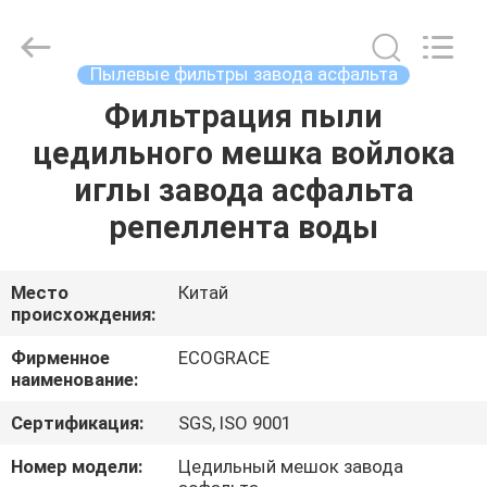
цедильный
мешок
поставщик.
Copyright
©
Пылевые фильтры завода асфальта
2020
-
2025
Фильтрация пыли
ДОМ
ZHEJIANG
GRACE
цедильного мешка войлока
ENVIROTECH
CO.,LTD.
All
ПРОДУКТЫ
иглы завода асфальта
Rights
Reserved.
репеллента воды
О
НАС
Место
Китай
происхождения:
ПУТЕШЕСТВИЕ
Фирменное
ECOGRACE
наименование:
ФАБРИКИ
Сертификация:
SGS, ISO 9001
ПРОВЕРКА
Номер модели:
Цедильный мешок завода