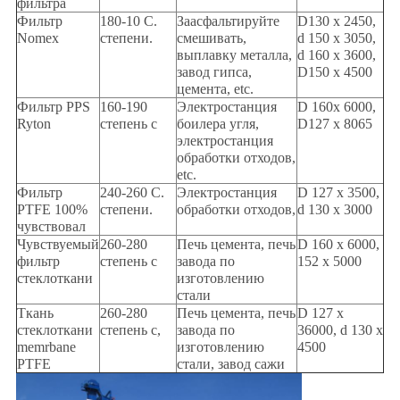
фильтра
Фильтр
180-10 C.
Заасфальтируйте
D130 x 2450,
Nomex
степени.
смешивать,
d 150 x 3050,
выплавку металла,
d 160 x 3600,
завод гипса,
D150 x 4500
цемента, etc.
Фильтр PPS
160-190
Электростанция
D 160x 6000,
Ryton
степень c
боилера угля,
D127 x 8065
электростанция
обработки отходов,
etc.
Фильтр
240-260 C.
Электростанция
D 127 x 3500,
PTFE 100%
степени.
обработки отходов,
d 130 x 3000
чувствовал
Чувствуемый
260-280
Печь цемента, печь
D 160 x 6000,
фильтр
степень c
завода по
152 x 5000
стеклоткани
изготовлению
стали
Ткань
260-280
Печь цемента, печь
D 127 x
стеклоткани
степень c,
завода по
36000, d 130 x
memrbane
изготовлению
4500
PTFE
стали, завод сажи