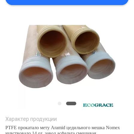
Характер продукции
PTFE прокатало мету Aramid цедильного мешка Nomex
чувствовало 14 oz, завод асфальта смешивая