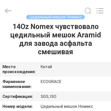
цедильный
мешок
поставщик.
Copyright
©
Цедильный мешок Номекс
2020
-
2025
14Oz Nomex чувствовало
ДОМ
industrialfilterbag.com.
All
цедильный мешок Aramid
Rights
Reserved.
ПРОДУКТЫ
для завода асфальта
смешивая
О
НАС
Место
Китай
происхождения:
ПУТЕШЕСТВИЕ
Фирменное
ECOGRACE
наименование:
ФАБРИКИ
Сертификация:
SGS, ISO
ПРОВЕРКА
Номер модели:
Цедильный мешок Номекс