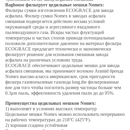
Baghouse фильтрует цедильные мешки Nomex:
Фильтры сумки изготовления ECOGRACE для завода
асфальта. Фильтр сумки Nomex в заводах асфальта
смешивая подвергается действию весьма условий
окружающей среды и агрессивного въедливого
пылевоздушного газа. Искры частых флуктуаций
температуры и частых стопов приводя потенциальные
положили дополнительное давление на материал фильтра.
ECOGRACE предлагает технически и экономически
фильтрует решение для основания смешивая завода
асфальта на различных условиях труда.
ECOGRACE обеспечивают цедильные мешки для завода
асфальта смешивая, мы принимают волокно Aramid бренда
Nomex высоко-класса американское, срок пригодности
фильтра газовопылевые газохода long.the фильтрованные
вне для того чтобы поглотить размер частицы больше чем
0.3μm пыль, эффективность удаления пыли до до 95%.
Преимущества цедильных мешков Nomex:
1) выполняет в условиях высоких температур
Цедильные мешки Nomex можно использовать непрерывно
на рабочих температурах до 218°C (425°F).
2) хорошая ссадина устойчивая