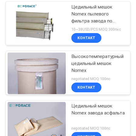
Цедильный мешок
Nomex пылевого
фильтра завода по
изготовлению стали
10~38USD/PCS MOQ:300пкс
КОНТАКТ
Высокотемпературный
цедильный мешок
Nomex
negotiated MOQ:100пс
КОНТАКТ
Цедильный мешок
Nomex завода асфальта
negotiated MOQ:100пс