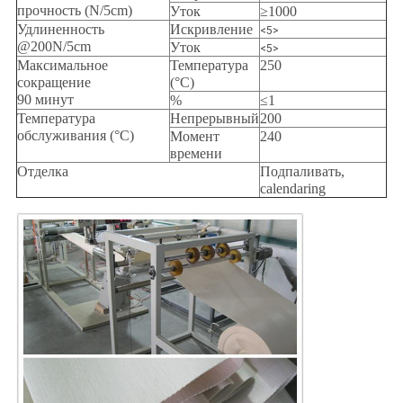
прочность (N/5cm)
Уток
≥1000
Удлиненность
Искривление
<5>
@200N/5cm
Уток
<5>
Максимальное
Температура
250
сокращение
(°C)
90 минут
%
≤1
Температура
Непрерывный
200
обслуживания (°C)
Момент
240
времени
Отделка
Подпаливать,
calendaring