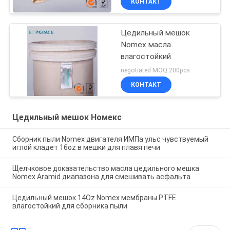
КОНТАКТ
Цедильный мешок
Nomex масла
влагостойкий
negotiated MOQ:200pcs
КОНТАКТ
Цедильный мешок Номекс
Сборник пыли Nomex двигателя ИМПа ульс чувствуемый
иглой кладет 16oz в мешки для плавя печи
Щелчковое доказательство масла цедильного мешка
Nomex Aramid диапазона для смешивать асфальта
Цедильный мешок 14Oz Nomex мембраны PTFE
влагостойкий для сборника пыли