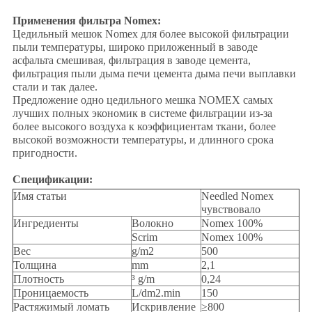
Применения фильтра Nomex:
Цедильный мешок Nomex для более высокой фильтрации
пыли температуры, широко приложенный в заводе
асфальта смешивая, фильтрация в заводе цемента,
фильтрация пыли дыма печи цемента дыма печи выплавки
стали и так далее.
Предложение одно цедильного мешка NOMEX самых
лучших полных экономик в системе фильтрации из-за
более высокого воздуха к коэффициентам ткани, более
высокой возможности температуры, и длинного срока
пригодности.
Спецификации:
Имя статьи
Needled Nomex
чувствовало
Ингредиенты
Волокно
Nomex 100%
Scrim
Nomex 100%
Вес
g/m2
500
Толщина
mm
2,1
Плотность
³ g/m
0,24
Проницаемость
L/dm2.min
150
Растяжимый ломать
Искривление
≥800