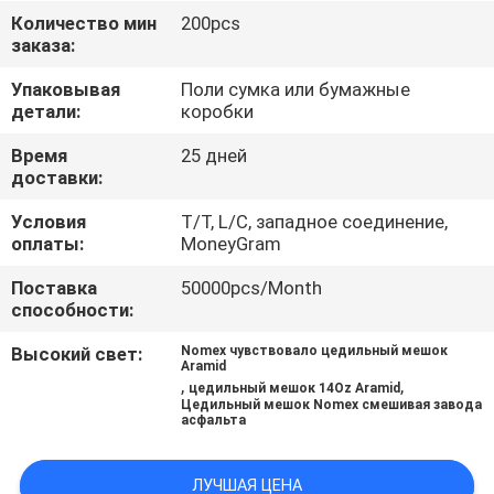
КАЧЕСТВА
Количество мин
200pcs
заказа:
СВЯЖИТЕСЬ
Упаковывая
Поли сумка или бумажные
детали:
коробки
МЫ
Время
25 дней
доставки:
СПРОСИТЕ
Условия
T/T, L/C, западное соединение,
ЦИТАТУ
оплаты:
MoneyGram
Поставка
50000pcs/Month
НОВОСТИ
способности:
Высокий свет:
Nomex чувствовало цедильный мешок
Aramid
,
,
цедильный мешок 14Oz Aramid
Цедильный мешок Nomex смешивая завода
асфальта
ЛУЧШАЯ ЦЕНА