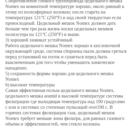
Сопротивление гибкого трубопровода цедильного мешка
Nomex на комнатной температуре хорошо, около равный к
этому из полиэфирных волокон; после стареть на
температурах 121°C (250°F) и над своей твердостью если
превосходный. Цедильный мешок Nomex должен дать
больше чем три раза жизнь носки цедильных мешков
полиэстера на 121°C (250°F) и выше.
3) хороший химикат устойчивый
Работа цедильного мешка Nomex хорошо в кисловочной
окружающей среде, система сборника пыли должна греться
перед установкой на поток и сушиться перед быть
выключенным для того чтобы уменьшить химическое
нападение.
5) сохранность формы хорошо для цедильного мешка
Nomex
6) высокие температуры
Самая эффективная польза цедильного мешка Nomex,
цедильного мешка aramid в высокой температуре системы
фильтрации где выходящая температура над 190 градусами
c или в системах со степенью пульсаций over190 c. В
горячих системах фильтрации газа, цедильный мешок
Nomex требует меньше зоны фильтра, для равных газового
объема и эффективностей, чем стекло волокна.