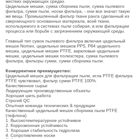
жестких окружающих средах.
Цедильные мешки, сумка сборника пыли, сумка пылевого
фильтра, сумки пыли, носки фильтра, - они все значат такую
же вещь: Промышленный фильтр ткани ранга сделанный из
сверхмощного основанных материала, всей ткани,
используемого в системах пыли собирая, в или фильтрации
процесса или борьбе с загрязнением окружающей среды.
Главный тип сумок пылевого фильтра включая цедильный
мешок Nomex, цедильных мешков PPS, P84 цедильного
мешка, цедильные мешки PTFE, акриловые цедильные
мешки, цедильные мешки полиэстера, сумка пылевого
фильтра, фильтры сумки, сумки сборника пыли.
Конкурентное преимущество:
Цедильный мешок для фильтрации пыли, игла PTFE фильтра
PTFE чувствовал, фильтр сумки PTFE 100%.
Качественное сырье
Лидирующие производственные объекты
Хорошая шить работа
Строгий QC
Опытная команда технических & продукции
Качественный цедильный мешок сборника пыли PTFE
(тефлона)
1. Высокотемпературное устойчивое
2. Коррозионная устойчивость
3. Хорошая стабильность гидролиза
4. Сопротивление носки