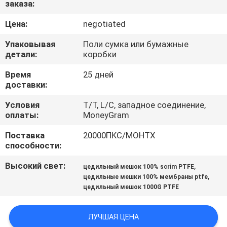
заказа:
КАЧЕСТВА
Цена:
negotiated
СВЯЖИТЕСЬ
Упаковывая
Поли сумка или бумажные
МЫ
детали:
коробки
Время
25 дней
доставки:
НОВОСТИ
Условия
T/T, L/C, западное соединение,
оплаты:
MoneyGram
СПРОСИТЕ
Поставка
20000ПКС/МОНТХ
ЦИТАТУ
способности:
Высокий свет:
,
цедильный мешок 100% scrim PTFE
КАРТА
,
цедильные мешки 100% мембраны ptfe
САЙТА
цедильный мешок 1000G PTFE
PRIVACY
ЛУЧШАЯ ЦЕНА