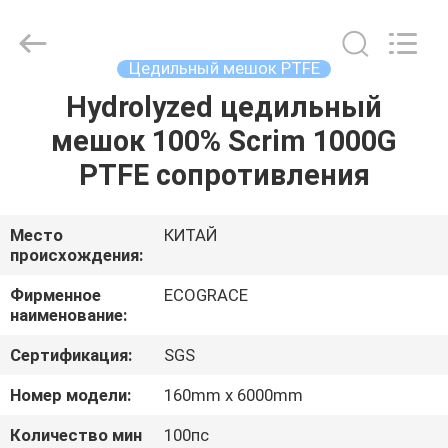
ZHEJIANG
GRACE
ENVIROTECH
CO.,LTD.
All
Цедильный мешок PTFE
Rights
Reserved.
Hydrolyzed цедильный
ДОМ
мешок 100% Scrim 1000G
ПРОДУКТЫ
PTFE сопротивления
О
Место
КИТАЙ
происхождения:
НАС
Фирменное
ECOGRACE
наименование:
ПУТЕШЕСТВИЕ
Сертификация:
SGS
ФАБРИКИ
Номер модели:
160mm x 6000mm
ПРОВЕРКА
Количество мин
100пс