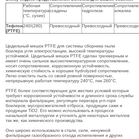
Рабочая
Сопротивление
Сопротивление
Сопротивле
температура
ссадины
гидролиза
алкалиа
(°C, сухие)
Тефлон
240/(280)
Превосходный
Превосходный
Превосход
(PTFE)
Цедильный мешок PTFE для системы сборника пыли
боилера угля электростанции, высокой температуры
устойчивой. Цедильный мешок PTFE сделан трехмерным и
имеет очень сильное высокотемпературное сопротивление,
носит сопротивление, коррозионную устойчивость,
химическую стойкость и хорошее hydrolyzed сопротивление.
Легко очистить пыль со своей ровной поверхностью,
непрерывную работая температуру 240°C, пик 260°C.
PTFE более соответствующее для жестких условий которые
требуют коррозионной устойчивости и длинного срока службы
материала фильтрации, регуляции перегара угл-горя
боилеров, мусоросжигателей отброса, продукции сажи и
продукции TiO2. Его можно использовать в процессе
начальной металлургии и уточнять для некоторых металлов
так же, как химического производства.
Оно широко использовало в стали, силе, ненужной
фильтрации газообразного отхода испепеления и других