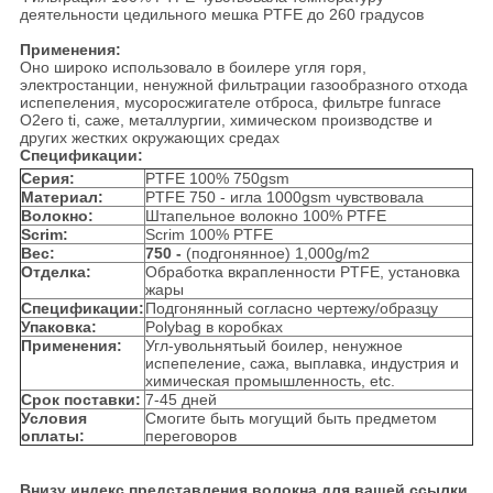
деятельности цедильного мешка PTFE до 260 градусов
Применения:
Оно широко использовало в боилере угля горя,
электростанции, ненужной фильтрации газообразного отхода
испепеления, мусоросжигателе отброса, фильтре funrace
O2его ti, саже, металлургии, химическом производстве и
других жестких окружающих средах
Спецификации:
Серия:
PTFE 100% 750gsm
Материал:
PTFE 750 - игла 1000gsm чувствовала
Волокно:
Штапельное волокно 100% PTFE
Scrim:
Scrim 100% PTFE
Вес:
750 -
(подгонянное) 1,000g/m2
Отделка:
Обработка вкрапленности PTFE, установка
жары
Спецификации:
Подгонянный согласно чертежу/образцу
Упаковка:
Polybag в коробках
Применения:
Угл-увольнятьый боилер, ненужное
испепеление, сажа, выплавка, индустрия и
химическая промышленность, etc.
Срок поставки:
7-45 дней
Условия
Смогите быть могущий быть предметом
оплаты:
переговоров
Внизу индекс представления волокна для вашей ссылки.