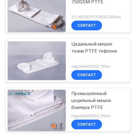
750GSM PTFE
25~60USD/PCS MOQ:300пкс
CONTACT
Цедильный мешок
ткани PTFE тефлона
negotiated MOQ:100пс
CONTACT
Промышленный
цедильный мешок
боилера PTFE
negotiated MOQ:100пс
CONTACT