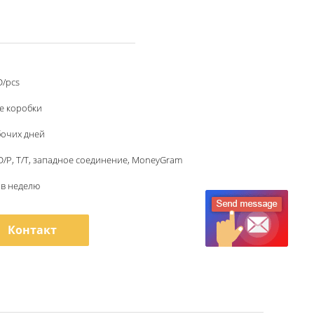
D/pcs
е коробки
бочих дней
, D/P, T/T, западное соединение, MoneyGram
 в неделю
Контакт