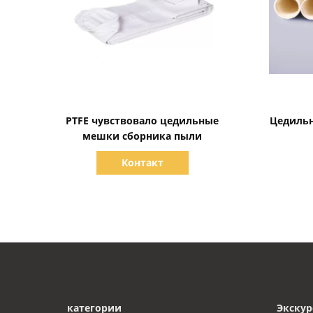
Показать детали
PTFE чувствовало цедильные
Цедиль
мешки сборника пыли
Контакт
категории
Экскур