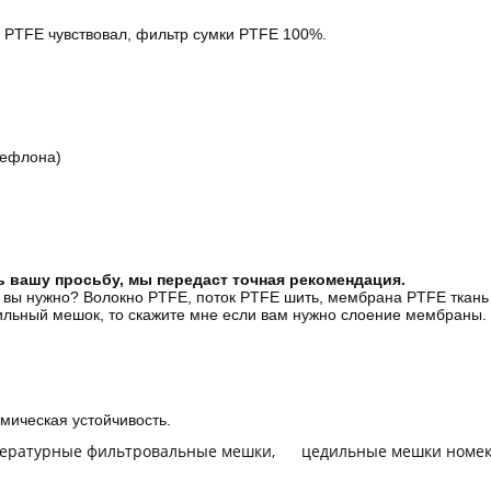
а PTFE чувствовал, фильтр сумки PTFE 100%.
тефлона)
ь вашу просьбу, мы передаст точная рекомендация.
е вы нужно? Волокно PTFE, поток PTFE шить, мембрана PTFE ткань
дильный мешок, то скажите мне если вам нужно слоение мембраны.
мическая устойчивость.
ературные фильтровальные мешки
,
цедильные мешки номек