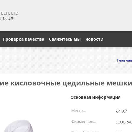
ECH, LTD
ьтрации
Проверка качества
Свяжитесь мы
новости
Главная
кие кисловочные цедильные мешки
Основная информация
Место
КИТАЙ
происхождения:
Фирменное
ECOGRA
наименование: