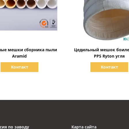
Показать детали
Показать детали
ные мешки сборника пыли
Цедильный мешок боиле
Aramid
PPS Ryton угля
Контакт
Контакт
сия по заводу
Карта сайта