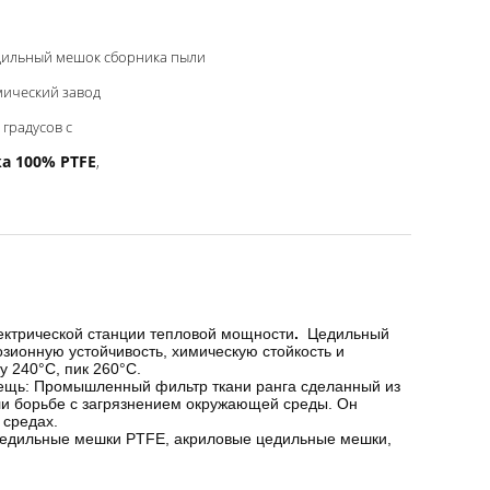
дильный мешок сборника пыли
мический завод
 градусов c
а 100% PTFE
,
ектрической станции тепловой мощности
.
Цедильный
зионную устойчивость, химическую стойкость и
у 240°C, пик 260°C.
 вещь: Промышленный фильтр ткани ранга сделанный из
ли борьбе с загрязнением окружающей среды. Он
 средах.
цедильные мешки PTFE, акриловые цедильные мешки,