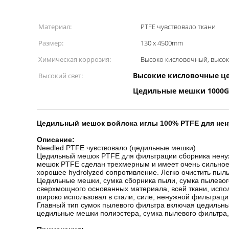
Материал:
PTFE чувствовало ткани
Размер:
130 x 4500mm
Химическая коррозия:
Высоко кисловочный, высоко
Высокие кисловочные ц
Высокий свет:
Цедильные мешки 1000G
Цедильный мешок войлока иглы 100% PTFE для нен
Описание:
Needled PTFE чувствовало (цедильные мешки)
Цедильный мешок PTFE для фильтрации сборника ненуж
мешок PTFE сделан трехмерным и имеет очень сильное 
хорошее hydrolyzed сопротивление. Легко очистить пыл
Цедильные мешки, сумка сборника пыли, сумка пылевого
сверхмощного основанных материала, всей ткани, испо
широко использовал в стали, силе, ненужной фильтраци
Главный тип сумок пылевого фильтра включая цедильн
цедильные мешки полиэстера, сумка пылевого фильтра,