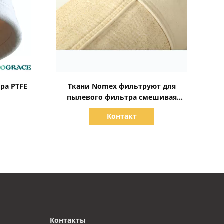
Показать детали
ра PTFE
Ткани Nomex фильтруют для
пылевого фильтра смешивая
завода асфальта
Контакт
Контакты