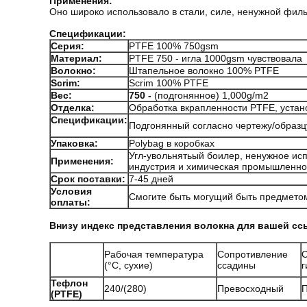
Применения:
Оно широко использовало в стали, силе, ненужной фил
Спецификации:
Серия:
PTFE 100% 750gsm
Материал:
PTFE 750 - игла 1000gsm чувствовала
Волокно:
Штапельное волокно 100% PTFE
Scrim:
Scrim 100% PTFE
Вес:
750 -
(подгонянное) 1,000g/m2
Отделка:
Обработка вкрапленности PTFE, устан
Спецификации:
Подгонянный согласно чертежу/образц
Упаковка:
Polybag в коробках
Угл-увольнятьый боилер, ненужное исп
Применения:
индустрия и химическая промышленнос
Срок поставки:
7-45 дней
Условия
Смогите быть могущий быть предмето
оплаты:
Внизу индекс представления волокна для вашей сс
Рабочая температура
Сопротивление
С
(°C, сухие)
ссадины
г
Тефлон
240/(280)
Превосходный
(PTFE)