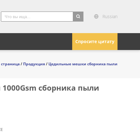
Russian
search
Спросите цитату
 страница
/
Продукция
/
Цедильные мешки сборника пыли
 1000Gsm сборника пыли
CE