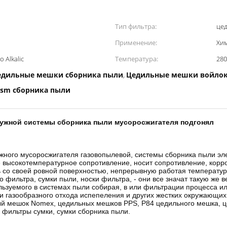
Тип фильтра:
це
Применение:
Хи
 Alkalic
Температура:
280
едильные мешки сборника пыли
Цедильные мешки войлок
,
sm сборника пыли
ужной системы сборника пыли мусоросжигателя подгонял
ного мусоросжигателя газовопылевой, системы сборника пыли эл
высокотемпературное сопротивление, носит сопротивление, корро
ь со своей ровной поверхностью, непрерывную работая температур
 фильтра, сумки пыли, носки фильтра, - они все значат такую же
льзуемого в системах пыли собирая, в или фильтрации процесса и
и газообразного отхода испепеления и других жестких окружающих
ый мешок Nomex, цедильных мешков PPS, P84 цедильного мешка, 
 фильтры сумки, сумки сборника пыли.