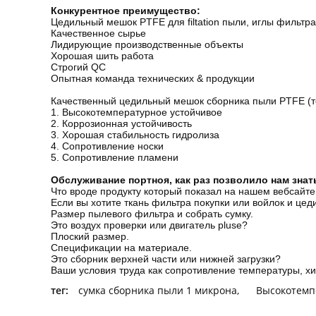
Конкурентное преимущество:
Цедильный мешок PTFE для filtation пыли, иглы фильтр
Качественное сырье
Лидирующие производственные объекты
Хорошая шить работа
Строгий QC
Опытная команда технических & продукции
Качественный цедильный мешок сборника пыли PTFE (
1. Высокотемпературное устойчивое
2. Коррозионная устойчивость
3. Хорошая стабильность гидролиза
4. Сопротивление носки
5. Сопротивление пламени
Обслуживание портноя, как раз позволило нам знат
Что вроде продукту который показал на нашем вебсайт
Если вы хотите ткань фильтра покупки или войлок и це
Размер пылевого фильтра и собрать сумку.
Это воздух проверки или двигатель pluse?
Плоский размер.
Спецификации на материале.
Это сборник верхней части или нижней загрузки?
Ваши условия труда как сопротивление температуры, хи
тег:
сумка сборника пыли 1 микрона
,
Высокотемп