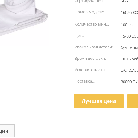
Сертификация:
SGS
Номер модели:
160X6000
Количество мин
100pcs
заказа:
Цена:
15-80 US
Упаковывая детали:
бумажны
Время доставки:
10-15 ра
Условия оплаты:
L/C, D/A
Поставка
30000 ПК
способности:
Лучшая цена
кции