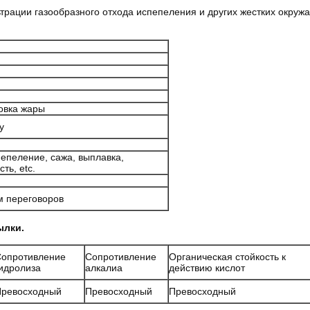
ьтрации газообразного отхода испепеления и других жестких окру
овка жары
у
епеление, сажа, выплавка,
ть, etc.
м переговоров
ылки.
опротивление
Сопротивление
Органическая стойкость к
идролиза
алкалиа
действию кислот
Превосходный
Превосходный
Превосходный