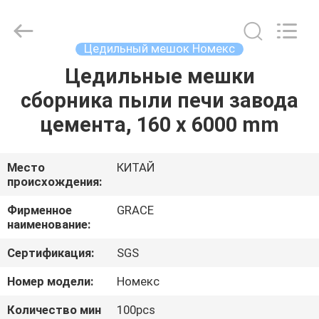
цедильный
мешок
поставщик.
Copyright
©
Цедильный мешок Номекс
2020
-
2023
Цедильные мешки
ДОМ
industrialfilterbag.com.
All
сборника пыли печи завода
Rights
Reserved.
ПРОДУКТЫ
цемента, 160 x 6000 mm
О
Место
КИТАЙ
происхождения:
НАС
Фирменное
GRACE
наименование:
ПУТЕШЕСТВИЕ
Сертификация:
SGS
ФАБРИКИ
Номер модели:
Номекс
ПРОВЕРКА
Количество мин
100pcs