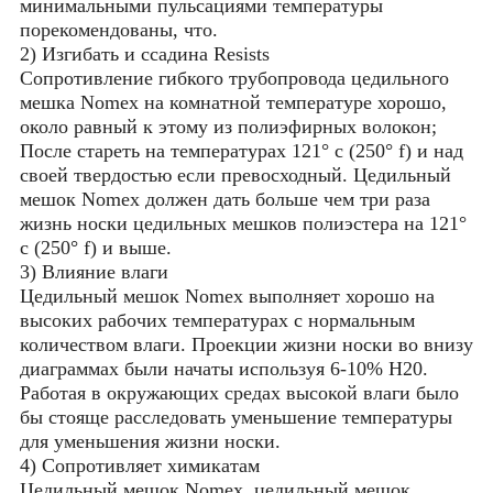
минимальными пульсациями температуры
порекомендованы, что.
2) Изгибать и ссадина Resists
Сопротивление гибкого трубопровода цедильного
мешка Nomex на комнатной температуре хорошо,
около равный к этому из полиэфирных волокон;
После стареть на температурах 121° c (250° f) и над
своей твердостью если превосходный. Цедильный
мешок Nomex должен дать больше чем три раза
жизнь носки цедильных мешков полиэстера на 121°
c (250° f) и выше.
3) Влияние влаги
Цедильный мешок Nomex выполняет хорошо на
высоких рабочих температурах с нормальным
количеством влаги. Проекции жизни носки во внизу
диаграммах были начаты используя 6-10% H20.
Работая в окружающих средах высокой влаги было
бы стояще расследовать уменьшение температуры
для уменьшения жизни носки.
4) Сопротивляет химикатам
Цедильный мешок Nomex, цедильный мешок