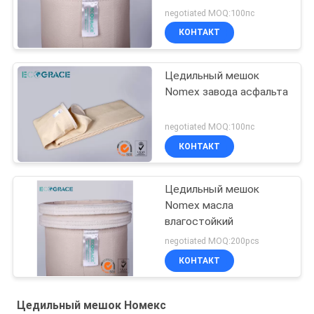
negotiated MOQ:100пс
КОНТАКТ
Цедильный мешок
Nomex завода асфальта
negotiated MOQ:100пс
КОНТАКТ
Цедильный мешок
Nomex масла
влагостойкий
negotiated MOQ:200pcs
КОНТАКТ
Цедильный мешок Номекс