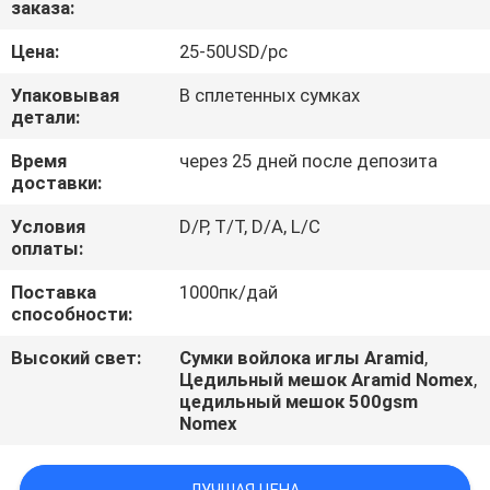
заказа:
КАЧЕСТВА
Цена:
25-50USD/pc
СВЯЖИТЕСЬ
Упаковывая
В сплетенных сумках
МЫ
детали:
Время
через 25 дней после депозита
доставки:
СПРОСИТЕ
ЦИТАТУ
Условия
D/P, T/T, D/A, L/C
оплаты:
Поставка
1000пк/дай
НОВОСТИ
способности:
Высокий свет:
Сумки войлока иглы Aramid
,
Цедильный мешок Aramid Nomex
,
цедильный мешок 500gsm
Nomex