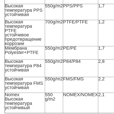
Высокая
550g/m2
PPS/PPS
1,7
температура PPS
устойчивая
Высокая
700g/m2
PTFE/PTFE
1,2
температура
PTFE
устойчивое
предотвращение
коррозии
Мембрана
550g/m2
PE/PE
1,7
Polyester+PTFE
Высокая
550g/m2
P84/P84
2,8
температура P84
устойчивая
Высокая
550g/m2
FMS/FMS
2,2
температура FMS
устойчивая
Nomex
550
NOMEX/NOMEX
2,1
Высокая
g/m2
температура
устойчивый