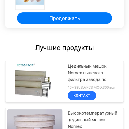
x 6000 mm
Продолжать
Лучшие продукты
Цедильный мешок
Nomex пылевого
фильтра завода по
изготовлению стали
10~38USD/PCS MOQ:300пкс
КОНТАКТ
Высокотемпературный
цедильный мешок
Nomex