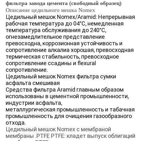
фильтра завода цемента (свободный образец)
Описание цедильного мешка Nomex
Цедильный мешок Nomex/Aramid: Непрерывная
рабочая температура до 04°C, немедленная
температура обслуживания до 240°C,
огнезамедлительное представление
превосходна, коррозионная устойчивость и
сопротивление алкалиа хорошая, превосходная
термическая стабильность, превосходное
сопротивление
ссадины
и flexural
сопротивление.
Цедильный мешок Nomex фильтра сумки
асфальта смешивая
Средства фильтра Aramid главным образом
использованы в цементной промышленности,
индустрии асфальта,
металлургическая промышленность и табачная
промышленность для очищения газообразного
отхода.
Цедильный мешок Nomex с мембраной
мембраны .PTFE PTFE: кладет выпуск облигаций