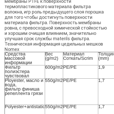
мембраны PTFE к поверхности
термопластикового материала фильтра
волокна, игр роль предыдущего слоя порошка
для того чтобы достигнуть поверхности
материала фильтра. Поверхность мембраны
ровна, с превосходной химической стойкостью
и хорошим очищая влиянием, значительно
улучшая срок службы materils фильтра.
Техническая информация цедильных мешков
Nomex
Средства
Вес
Материал
Толщи
массовой
(g/m2)
Соткать/Scrim
(mm)
информации
Фильтр
600g/m2
PE/PE
1,9
полиэстера
чувствовал
Ployester, масло и
550g/m2
PE/PE
1,7
вода,
фильтр финиша
репеллента грязи
Polyester+antistatic
550g/m2
PE/PE
1,7